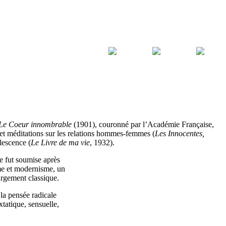
Le Coeur innombrable
(1901), couronné par l’Académie Française,
s et méditations sur les relations hommes-femmes (
Les Innocentes,
lescence (
Le Livre de ma vie
, 1932).
le fut soumise après
sme et modernisme, un
argement classique.
 la pensée radicale
tatique, sensuelle,