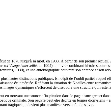
écut de 1876 jusqu’à sa mort, en 1933. À partir de son premier recueil,
oureux
Visage émerveillé
, en 1904), un livre combinant histoires courte
ctitudes
, 1930), et une autobiographie couvrant son enfance et son ado
lus hautes distinctions publiques. En dépit de l’oubli partiel auquel el
naissance était méritée. Reflétant la situation de Noailles entre romanti
des images dynamiques s’efforcent de dissoudre une structure qui reste l
tout en trouvant une source d’inspiration dans le paganisme grec et dans
étique originale. Son oeuvre peut être décrite en termes dionysiens – ex
rant tragique qui devient plus manifeste vers la fin de sa vie.