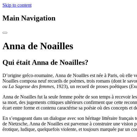
Skip to content
Main Navigation
Anna de Noailles
Qui était Anna de Noailles?
D’origine gréco-roumaine, Anna de Noailles est née à Paris, où elle v
Noailles composa neuf recueils de poèmes, trois romans (dont le sav
ou La Sagesse des femmes
, 1923), un recueil de proses poétiques (
Exa
Anna de Noailles fut la seule femme poète de son temps à recevoir les p
sa mort, des jugements critiques ultérieurs confirment que cette recon
écart entre forme et contenu caractérise sa poésie où des concepts et 
En s’engageant dans un dialogue avec son héritage littéraire français 
de Nietzsche, Anna de Noailles est parvenue à construire une vision po
érotique, ludique, quelquefois violente, et toujours marquée par un cou