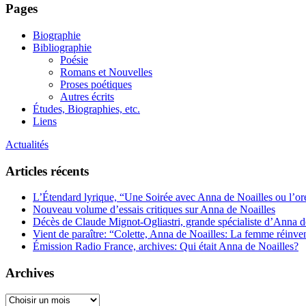
Pages
Biographie
Bibliographie
Poésie
Romans et Nouvelles
Proses poétiques
Autres écrits
Études, Biographies, etc.
Liens
Actualités
Articles récents
L’Étendard lyrique, “Une Soirée avec Anna de Noailles ou l’ore
Nouveau volume d’essais critiques sur Anna de Noailles
Décès de Claude Mignot-Ogliastri, grande spécialiste d’Anna d
Vient de paraître: “Colette, Anna de Noailles: La femme réinve
Émission Radio France, archives: Qui était Anna de Noailles?
Archives
Archives