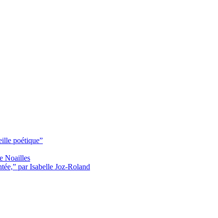
ille poétique”
e Noailles
ntée,” par Isabelle Joz-Roland