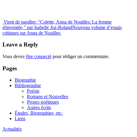
Post
Vient de paraître: “Colette, Anna de Noailles: La femme
réinventée,” par Isabelle Joz-Roland
Nouveau volume d’essais
navigation
critiques sur Anna de Noailles
Leave a Reply
Vous devez
être connecté
pour rédiger un commentaire.
Pages
Biographie
Bibliographie
Poésie
Romans et Nouvelles
Proses poétiques
Autres écrits
Études, Biographies, etc.
Liens
Actualités