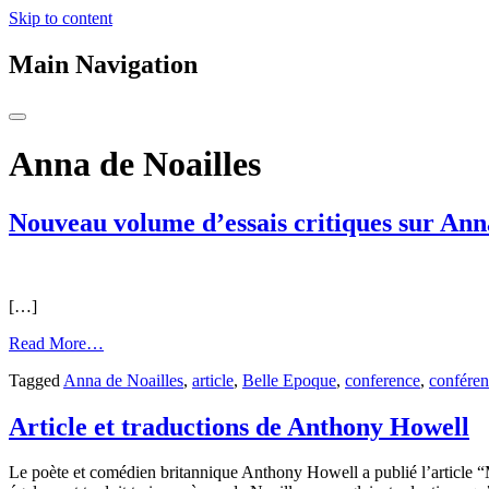
Skip to content
Main Navigation
Anna de Noailles
Nouveau volume d’essais critiques sur Ann
[…]
from
Read More…
Nouveau
Tagged
Anna de Noailles
,
article
,
Belle Epoque
,
conference
,
confére
volume
d’essais
critiques
Article et traductions de Anthony Howell
sur
Anna
Le poète et comédien britannique Anthony Howell a publié l’article “
de