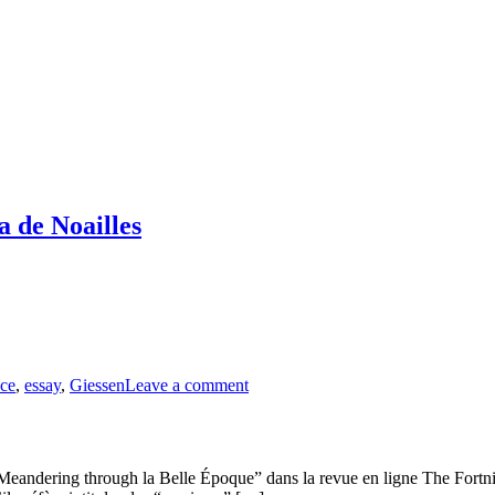
a de Noailles
on
nce
,
essay
,
Giessen
Leave a comment
Nouveau
volume
d’essais
critiques
Meandering through la Belle Époque” dans la revue en ligne The Fortnig
sur